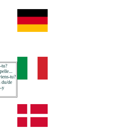
-tu?
elle...
iens-tu?
s du/de
s-y