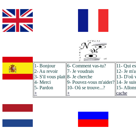
1- Bonjour
6- Comment vas-tu?
11- Qui es
2- Au revoir
7- Je voudrais
12- Je m'ap
3- S'il vous plait
8- Je cherche
13- D'oů v
4- Merci
9- Pouvez-vous m'aider?
14- Je sui
5- Pardon
10- Oů se trouve...?
15- Allon
+
+
cache